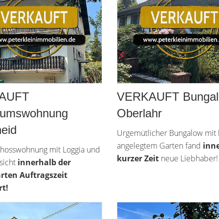
AUFT
VERKAUFT Bunga
tumswohnung
Oberlahr
eid
Urgemütlicher Bungalow mit l
angelegtem Garten fand
inn
hosswohnung mit Loggia und
kurzer Zeit
neue Liebhaber!
ssicht
innerhalb der
rten Auftragszeit
t!