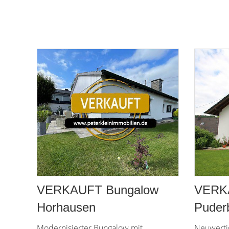
VERKAUFT Bungalow
VERK
Horhausen
Puder
Modernisierter Bungalow mit
Neuwerti