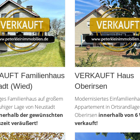
UFT Familienhaus
VERKAUFT Haus
adt (Wied)
Oberirsen
ges Familienhaus auf großem
Modernisiertes Einfamilienha
ruhiger Lage von Neustadt
Appartement in Ortsrandlage
nerhalb der gewünschten
Oberirsen
innerhalb von 6
zeit veräußert!
verkauft!