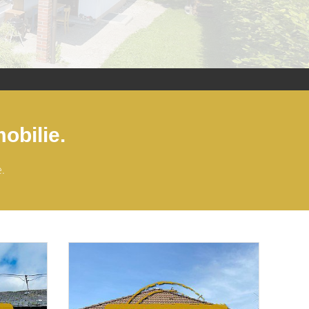
obilie.
.