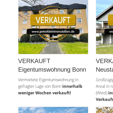
VERKAUFT
VERKA
Eigentumswohnung Bonn
Neust
Vermietete Eigentumswohnung in
Großzügi
gefragter Lage von Bonn
innerhalb
Areal in 
weniger Wochen verkauft!
(Wied)
in
Verkaufs