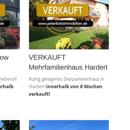
low
VERKAUFT
Mehrfamilienhaus Hardert
iebevoll
Ruhig gelegenes Dreiparteienhaus in
erhalb
Hardert
innerhalb von 8 Wochen
verkauft!