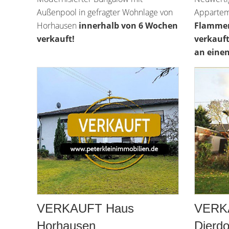
Außenpool in gefragter Wohnlage von
Appartem
Horhausen
innerhalb von 6 Wochen
Flammer
verkauft!
verkauf
an eine
VERKAUFT Haus
VERK
Horhausen
Dierdo