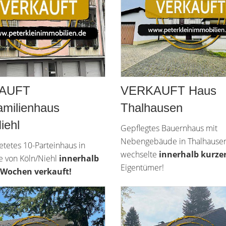
AUFT
VERKAUFT Haus
amilienhaus
Thalhausen
iehl
Gepflegtes Bauernhaus mit
Nebengebäude in Thalhause
etetes 10-Parteinhaus in
wechselte
innerhalb kurzer
e von Köln/Niehl
innerhalb
Eigentümer!
 Wochen verkauft!