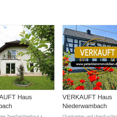
AUFT Haus
VERKAUFT Haus
bach
Niederwambach
ges Zweifamilienhaus +
Charmantes und überdurchsch