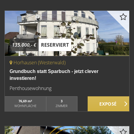
135.000,- €
RESERVIERT
Horhausen (Westerwald)
Grundbuch statt Sparbuch - jetzt clever
investieren!
Penthousewohnung
76,69 m²
3
WOHNFLÄCHE
ZIMMER