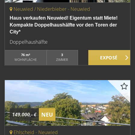
Neuwied / Niederbieber - Neuwied
Haus verkaufen Neuwied! Eigentum statt Miete!
Kompakte Doppelhaushälfte vor den Toren der
City*
Doppelhaushälfte
76 m²
3
WOHNFLÄCHE
ZIMMER
NEU
149.000,- €
Ehlscheid - Neuwied