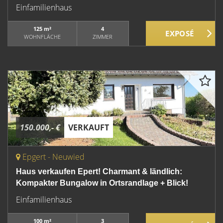
Einfamilienhaus
125 m²
4
WOHNFLÄCHE
ZIMMER
150.000,- €
VERKAUFT
Epgert - Neuwied
Haus verkaufen Epert! Charmant & ländlich:
Kompakter Bungalow in Ortsrandlage + Blick!
Einfamilienhaus
100 m²
3