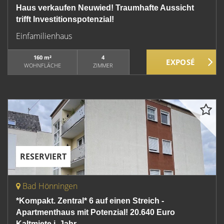
Haus verkaufen Neuwied! Traumhafte Aussicht
trifft Investitionspotenzial!
Einfamilienhaus
160 m²
4
WOHNFLÄCHE
ZIMMER
RESERVIERT
Bad Hönningen
*Kompakt. Zentral* 6 auf einen Streich -
Apartmenthaus mit Potenzial! 20.640 Euro
Kaltmiete i. Jahr