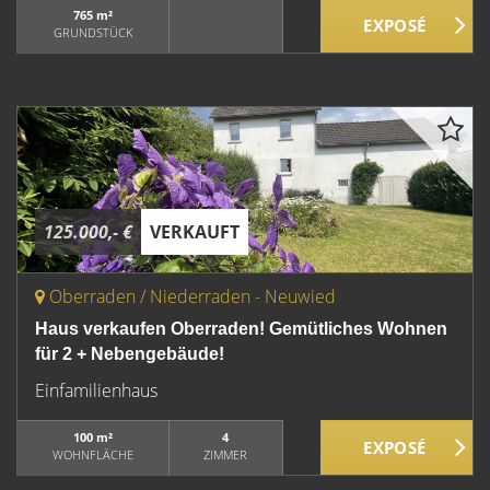
765 m²
GRUNDSTÜCK
125.000,- €
VERKAUFT
Oberraden / Niederraden - Neuwied
Haus verkaufen Oberraden! Gemütliches Wohnen
für 2 + Nebengebäude!
Einfamilienhaus
100 m²
4
WOHNFLÄCHE
ZIMMER