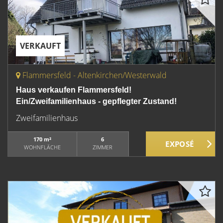
VERKAUFT
Flammersfeld - Altenkirchen/Westerwald
Haus verkaufen Flammersfeld!
Ein/Zweifamilienhaus - gepflegter Zustand!
Zweifamilienhaus
170 m²
6
WOHNFLÄCHE
ZIMMER