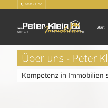
02687 / 91600
Start
Über uns - Peter K
Kompetenz in Immobilien s