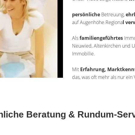
persönliche
Betreuung,
ehr
auf Augenhöhe.Regiona
l ver
Als
familiengeführtes
Immo
Neuwied, Altenkirchen und U
Immobilie.
Mit
Erfahrung, Marktkenn
das, was oft mehr als nur ein V
sönliche Beratung & Rundum-Ser