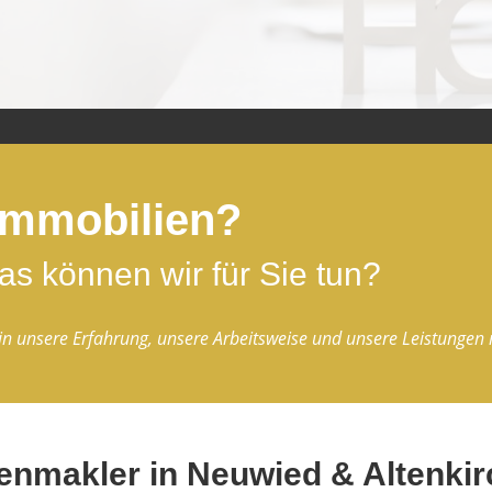
 Immobilien?
 können wir für Sie tun?
k in unsere Erfahrung, unsere Arbeitsweise und unsere Leistunge
enmakler in Neuwied & Altenki