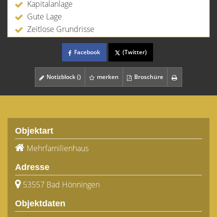
Kapitalanlage
Gute Lage
Zeitlose Grundrisse
Facebook
(Twitter)
Notizblock (
)
merken
Broschüre
Objektart
Mehrfamilienhaus
Adresse
53557 Bad Hönningen
Objektdaten