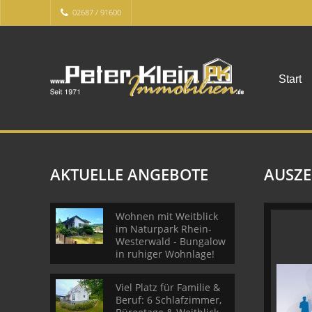
02687 / 91600
Start
AKTUELLE ANGEBOTE
AUSZ
Wohnen mit Weitblick
im Naturpark Rhein-
Westerwald - Bungalow
in ruhiger Wohnlage!
Viel Platz für Familie &
Beruf: 6 Schlafzimmer,