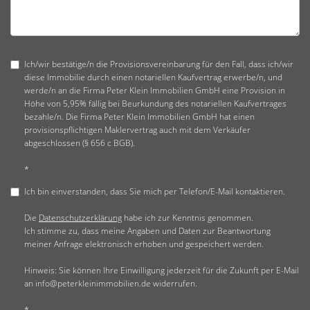
Ich/wir bestätige/n die Provisionsvereinbarung für den Fall, dass ich/wir
diese Immobilie durch einen notariellen Kaufvertrag erwerbe/n, und
werde/n an die Firma Peter Klein Immobilien GmbH eine Provision in
Höhe von 5,95% fällig bei Beurkundung des notariellen Kaufvertrages
bezahle/n. Die Firma Peter Klein Immobilien GmbH hat einen
provisionspflichtigen Maklervertrag auch mit dem Verkäufer
abgeschlossen (§ 656 c BGB).
*
Ich bin einverstanden, dass Sie mich per Telefon/E-Mail kontaktieren.
Die
Datenschutzerklärung
habe ich zur Kenntnis genommen.
Ich stimme zu, dass meine Angaben und Daten zur Beantwortung
meiner Anfrage elektronisch erhoben und gespeichert werden.
Hinweis: Sie können Ihre Einwilligung jederzeit für die Zukunft per E-Mail
an info@peterkleinimmobilien.de widerrufen.
*