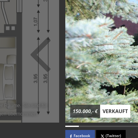
er Räume. Sie sind für
150.000,- €
VERKAUFT
ngen übernommen.
Facebook
(Twitter)