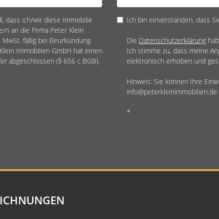
l, dass ich/wir diese Immobilie
Ich bin einverstanden, dass Si
/n an die Firma Peter Klein
 MwSt. fällig bei Beurkundung
Die
Datenschutzerklärung
hab
r Klein Immobilien GmbH hat einen
Ich stimme zu, dass meine A
fer abgeschlossen (§ 656 c BGB).
elektronisch erhoben und ges
Hinweis: Sie können Ihre Einwi
info@peterkleinimmobilien.de 
*
EICHNUNGEN