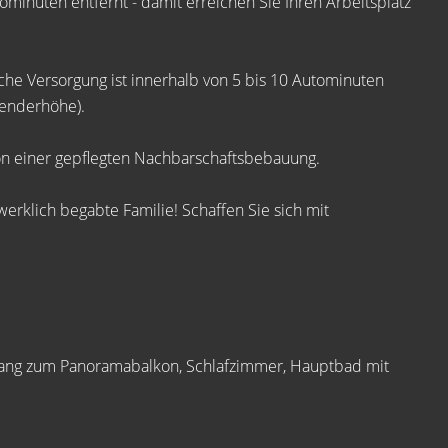
ominuten entfernt - damit erreichen Sie Ihren Arbeitsplatz
liche Versorgung ist innerhalb von 5 bis 10 Autominuten
renderhöhe).
n einer gepflegten Nachbarschaftsbebauung.
werklich begabte Familie! Schaffen Sie sich mit
ang zum Panoramabalkon, Schlafzimmer, Hauptbad mit