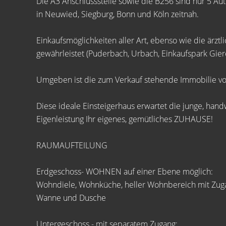
Die A3 Anschlussstelle sowie die B256 sind nur 5 Aut
in Neuwied, Siegburg, Bonn und Köln zeitnah.
Einkaufsmöglichkeiten aller Art, ebenso wie die ärzt
gewährleistet (Puderbach, Urbach, Einkaufspark Gie
Umgeben ist die zum Verkauf stehende Immobilie vo
Diese ideale Einsteigerhaus erwartet die junge, hand
Eigenleistung Ihr eigenes, gemütliches ZUHAUSE!
RAUMAUFTEILUNG
Erdgeschoss- WOHNEN auf einer Ebene möglich:
Wohndiele, Wohnküche, heller Wohnbereich mit Zug
Wanne und Dusche
Untergeschoss - mit separatem Zugang: