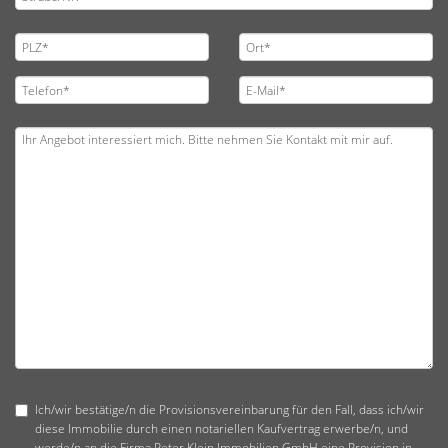
Ich/wir bestätige/n die Provisionsvereinbarung für den Fall, dass ich/wir
diese Immobilie durch einen notariellen Kaufvertrag erwerbe/n, und
werde/n an die Firma Peter Klein Immobilien GmbH eine Provision in