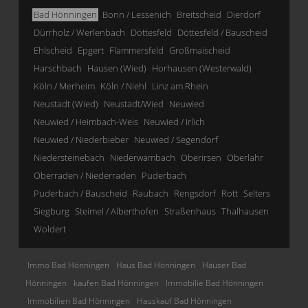
Bad Hönningen
Bonn / Lessenich
Breitscheid
Dierdorf
Dürrholz / Werlenbach
Döttesfeld
Döttesfeld / Bauscheid
Ehlscheid
Epgert
Flammersfeld
Großmaischeid
Harschbach
Hausen (Wied)
Horhausen (Westerwald)
Köln / Merheim
Köln / Niehl
Linz am Rhein
Neustadt (Wied)
Neustadt/Wied
Neuwied
Neuwied / Heimbach-Weis
Neuwied / Irlich
Neuwied / Niederbieber
Neuwied / Segendorf
Niedersteinebach
Niederwambach
Oberirsen
Oberlahr
Oberraden / Niederraden
Puderbach
Puderbach / Bauscheid
Raubach
Rengsdorf
Rott
Selters
Siegburg
Steimel / Alberthofen
Straßenhaus
Thalhausen
Woldert
Immo Bad Hönningen
Haus Bad Hönningen
Häuser Bad
Hönningen
kaufen Bad Hönningen
Immobilie Bad Hönningen
Immobilien Bad Hönningen
Hauskauf Bad Hönningen