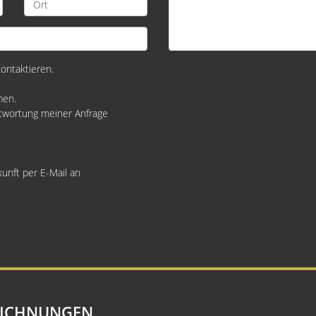
kontaktieren.
men.
twortung meiner Anfrage
kunft per E-Mail an
EICHNUNGEN