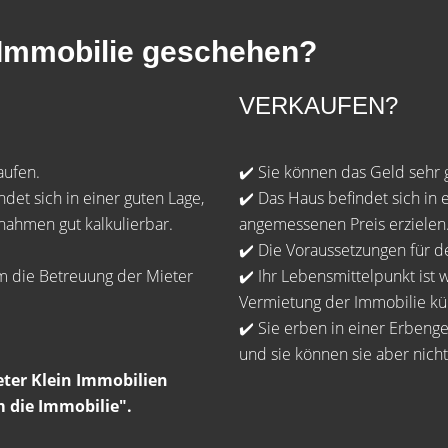
n Immobilie geschehen?
VERKAUFEN?
aufen.
✔️ Sie können das Geld sehr 
det sich in einer guten Lage,
✔️ Das Haus befindet sich i
nahmen gut kalkulierbar.
angemessenen Preis erzielen
✔️ Die Voraussetzungen für d
m die Betreuung der Mieter
✔️ Ihr Lebensmittelpunkt ist 
Vermietung der Immobilie k
✔️ Sie erben in einer Erben
und sie können sie aber nicht
eter Klein Immobilien
m die Immobilie".