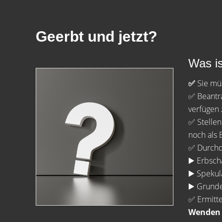
Geerbt und jetzt?
Was is
✅
Sie müs
✅ Beantra
verfügen 
✅ Stellen
noch als 
✅ Durchde
▶️ Erbsch
▶️ Spekul
▶️ Grund
✅ Ermitte
Wenden S