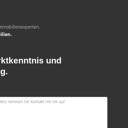
 Immobilienexperten.
ilien.
rktkenntnis und
g.