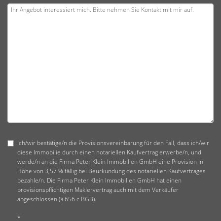
Ich/wir bestätige/n die Provisionsvereinbarung für den Fall, dass ich/wir
diese Immobilie durch einen notariellen Kaufvertrag erwerbe/n, und
werde/n an die Firma Peter Klein Immobilien GmbH eine Provision in
Höhe von 3,57 % fällig bei Beurkundung des notariellen Kaufvertrages
bezahle/n. Die Firma Peter Klein Immobilien GmbH hat einen
provisionspflichtigen Maklervertrag auch mit dem Verkäufer
abgeschlossen (§ 656 c BGB).
*