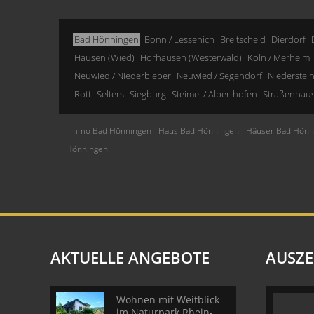
Bad Hönningen
Bonn / Lessenich
Breitscheid
Dierdorf
Hausen (Wied)
Horhausen (Westerwald)
Köln / Merheim
Neuwied / Niederbieber
Neuwied / Segendorf
Niederstei
Rott
Selters
Siegburg
Steimel / Alberthofen
Straßenhau
Immo Bad Hönningen
Haus Bad Hönningen
Häuser Bad Hönn
Hönningen
AKTUELLE ANGEBOTE
AUSZ
Wohnen mit Weitblick
im Naturpark Rhein-