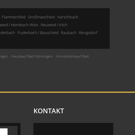
Flammersfeld
Großmaischeid
Harschbach
wied / Heimbach-Weis
Neuwied / Irlich
derbach
Puderbach / Bauscheid
Raubach
Rengsdorf
ingen
Hauskauf Bad Hönningen
Immobilienkauf Bad
KONTAKT