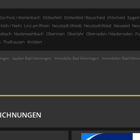
Dürrholz / Werlenbach
Döttesfeld
Döttesfeld / Bauscheid
Ehlscheid
Epgert
Köln / Niehl
Linz am Rhein
Neustadt (Wied)
Neustadt/Wied
Neuwied
Neu
nebach
Niederwambach
Oberirsen
Oberlahr
Oberraden / Niederraden
Pu
s
Thalhausen
Woldert
ingen
kaufen Bad Hönningen
Immobilie Bad Hönningen
Immobilien Bad Hönn
EICHNUNGEN