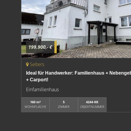
199.900,- €
Selters
Ideal für Handwerker: Familienhaus + Nebeng
+ Carport!
Einfamilienhaus
160 m²
5
4244-KK
WOHNFLÄCHE
ZIMMER
OBJEKTNUMMER