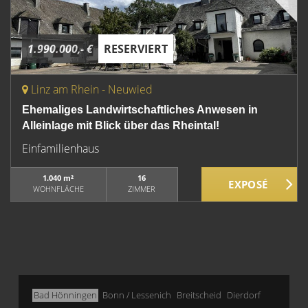
1.990.000,- €
RESERVIERT
Linz am Rhein - Neuwied
Ehemaliges Landwirtschaftliches Anwesen in
Alleinlage mit Blick über das Rheintal!
Einfamilienhaus
1.040 m²
16
WOHNFLÄCHE
ZIMMER
Bad Hönningen
Bonn / Lessenich
Breitscheid
Dierdorf