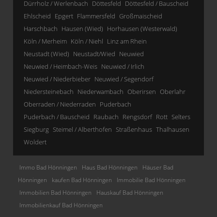
Dürrholz / Werlenbach
Döttesfeld
Döttesfeld / Bauscheid
Ehlscheid
Epgert
Flammersfeld
Großmaischeid
Harschbach
Hausen (Wied)
Horhausen (Westerwald)
Köln / Merheim
Köln / Niehl
Linz am Rhein
Neustadt (Wied)
Neustadt/Wied
Neuwied
Neuwied / Heimbach-Weis
Neuwied / Irlich
Neuwied / Niederbieber
Neuwied / Segendorf
Niedersteinebach
Niederwambach
Oberirsen
Oberlahr
Oberraden / Niederraden
Puderbach
Puderbach / Bauscheid
Raubach
Rengsdorf
Rott
Selters
Siegburg
Steimel / Alberthofen
Straßenhaus
Thalhausen
Woldert
Immo Bad Hönningen
Haus Bad Hönningen
Häuser Bad
Hönningen
kaufen Bad Hönningen
Immobilie Bad Hönningen
Immobilien Bad Hönningen
Hauskauf Bad Hönningen
Immobilienkauf Bad Hönningen