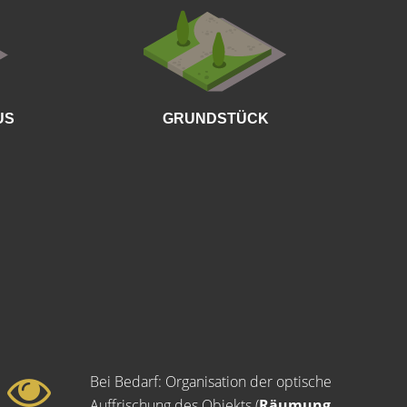
Wie groß
US
GRUNDSTÜCK
Bei Bedarf: Organisation der optische
Auffrischung des Objekts (
Räumung