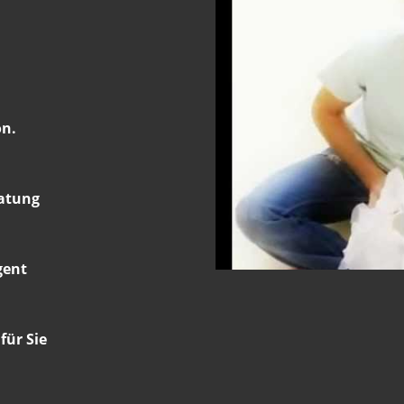
on.
ratung
gent
für Sie