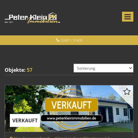
02687 / 91600
Objekte:
57
VERKAUFT