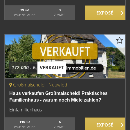
79 m²
3
WOHNFLÄCHE
ZIMMER
172.000,- €
VERKAUFT
Großmaischeid - Neuwied
Haus verkaufen Großmaischeid! Praktisches
Familienhaus - warum noch Miete zahlen?
Einfamilienhaus
130 m²
6
WOHNFLÄCHE
ZIMMER