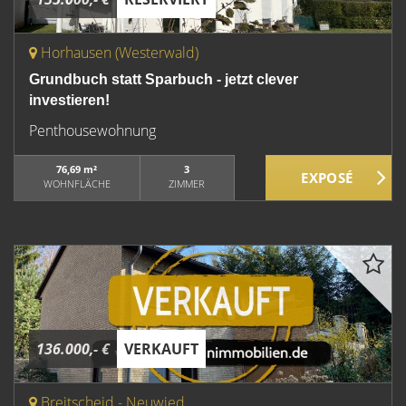
Horhausen (Westerwald)
Grundbuch statt Sparbuch - jetzt clever
investieren!
Penthousewohnung
76,69 m²
3
WOHNFLÄCHE
ZIMMER
136.000,- €
VERKAUFT
Breitscheid - Neuwied