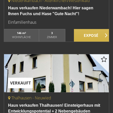
Niederwambach - Altenkirchen/Westerwald
Haus verkaufen Niederwambach! Hier sagen
Ihnen Fuchs und Hase "Gute Nacht"!
Einfamilienhaus
146 m²
3
WOHNFLÄCHE
ZIMMER
VERKAUFT
Thalhausen - Neuwied
Haus verkaufen Thalhausen! Einsteigerhaus mit
Entwicklungspotential + 2 Nebengebäuden