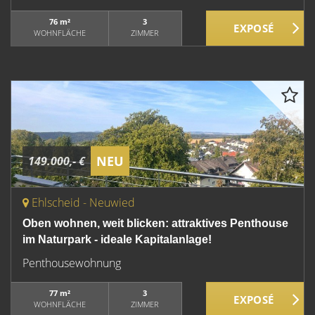
76 m²
3
WOHNFLÄCHE
ZIMMER
NEU
149.000,- €
Ehlscheid - Neuwied
Oben wohnen, weit blicken: attraktives Penthouse
im Naturpark - ideale Kapitalanlage!
Penthousewohnung
77 m²
3
WOHNFLÄCHE
ZIMMER