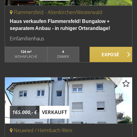
Flammersfeld - Altenkirchen/Westerwald
Haus verkaufen Flammersfeld! Bungalow +
separatem Anbau - in ruhiger Ortsrandlage!
Einfamilienhaus
124 m²
4
WOHNFLÄCHE
ZIMMER
165.000,- €
VERKAUFT
Neuwied / Heimbach-Weis