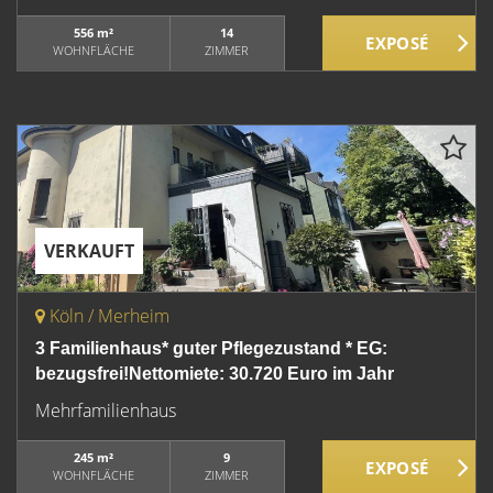
556 m²
14
WOHNFLÄCHE
ZIMMER
VERKAUFT
Köln / Merheim
3 Familienhaus* guter Pflegezustand * EG:
bezugsfrei!Nettomiete: 30.720 Euro im Jahr
Mehrfamilienhaus
245 m²
9
WOHNFLÄCHE
ZIMMER