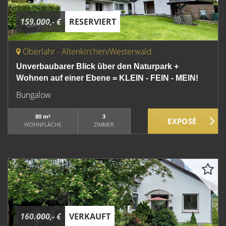
159.000,- €
RESERVIERT
Oberlahr - Altenkirchen/Westerwald
Unverbaubarer Blick über den Naturpark +
Wohnen auf einer Ebene = KLEIN - FEIN - MEIN!
Bungalow
80 m²
3
WOHNFLÄCHE
ZIMMER
160.000,- €
VERKAUFT