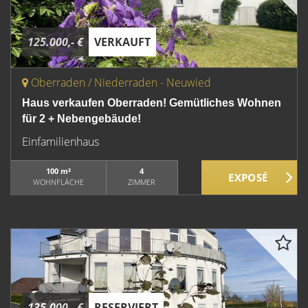
125.000,- €
VERKAUFT
Oberraden / Niederraden - Neuwied
Haus verkaufen Oberraden! Gemütliches Wohnen
für 2 + Nebengebäude!
Einfamilienhaus
100 m²
4
WOHNFLÄCHE
ZIMMER
135.000,- €
RESERVIERT