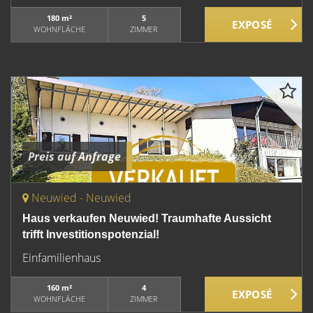
180 m²
5
WOHNFLÄCHE
ZIMMER
Preis auf Anfrage
Neuwied - Neuwied
Haus verkaufen Neuwied! Traumhafte Aussicht
trifft Investitionspotenzial!
Einfamilienhaus
160 m²
4
WOHNFLÄCHE
ZIMMER