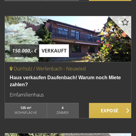
150.000,- €
VERKAUFT
Dürrholz / Werlenbach - Neuwied
Haus verkaufen Daufenbach! Warum noch Miete
zahlen?
Einfamilienhaus
125 m²
4
WOHNFLÄCHE
ZIMMER