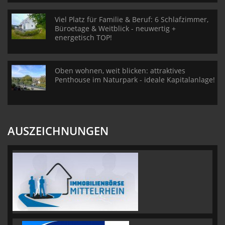
Viel Platz für Familie & Beruf: 6 Schlafzimmer,
Büroetage & Weitblick - neuwertig +
energetisch TOP!
Oben wohnen, weit blicken: attraktives
Penthouse im Naturpark - ideale Kapitalanlage!
AUSZEICHNUNGEN