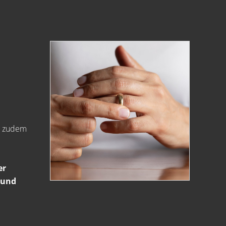
en zudem
er
 und