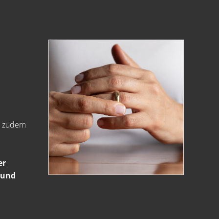
en zudem
er
 und