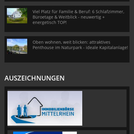
Viel Platz für Familie & Beruf: 6 Schlafzimmer,
Büroetage & Weitblick - neuwertig +
energetisch TOP!
Oben wohnen, weit blicken: attraktives
Penthouse im Naturpark - ideale Kapitalanlage!
AUSZEICHNUNGEN