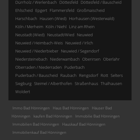
Dürrholz / Werlenbach
Döttesfeld
Döttesfeld / Bauscheid
Ehlscheid
Epgert
Flammersfeld
Großmaischeid
Harschbach
Hausen (Wied)
Horhausen (Westerwald)
Köln / Merheim
Köln / Niehl
Linz am Rhein
Neustadt (Wied)
Neustadt/Wied
Neuwied
Neuwied / Heimbach-Weis
Neuwied / Irlich
Neuwied / Niederbieber
Neuwied / Segendorf
Niedersteinebach
Niederwambach
Oberirsen
Oberlahr
Oberraden / Niederraden
Puderbach
Puderbach / Bauscheid
Raubach
Rengsdorf
Rott
Selters
Siegburg
Steimel / Alberthofen
Straßenhaus
Thalhausen
Woldert
Immo Bad Hönningen
Haus Bad Hönningen
Häuser Bad
Hönningen
kaufen Bad Hönningen
Immobilie Bad Hönningen
Immobilien Bad Hönningen
Hauskauf Bad Hönningen
Immobilienkauf Bad Hönningen