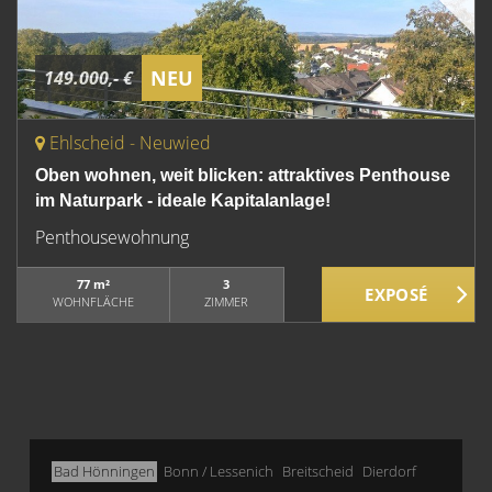
NEU
149.000,- €
Ehlscheid - Neuwied
Oben wohnen, weit blicken: attraktives Penthouse
im Naturpark - ideale Kapitalanlage!
Penthousewohnung
77 m²
3
WOHNFLÄCHE
ZIMMER
Bad Hönningen
Bonn / Lessenich
Breitscheid
Dierdorf