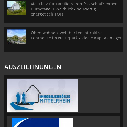
Viel Platz für Familie & Beruf: 6 Schlafzimmer,
Büroetage & Weitblick - neuwertig +
energetisch TOP!
Oben wohnen, weit blicken: attraktives
Penthouse im Naturpark - ideale Kapitalanlage!
AUSZEICHNUNGEN