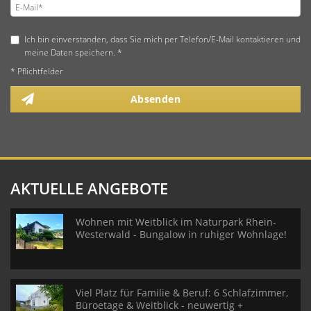
Ich bin einverstanden, dass Sie mich per Telefon/E-Mail kontaktieren und
meine Daten speichern. *
* Pflichtfelder
Absenden
AKTUELLE ANGEBOTE
Wohnen mit Weitblick im Naturpark Rhein-
Westerwald - Bungalow in ruhiger Wohnlage!
Viel Platz für Familie & Beruf: 6 Schlafzimmer,
Büroetage & Weitblick - neuwertig +