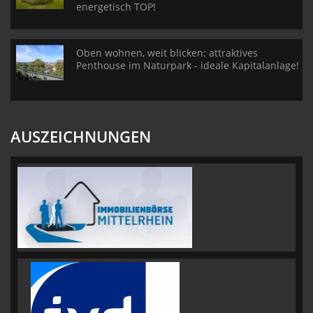
energetisch TOP!
Oben wohnen, weit blicken: attraktives
Penthouse im Naturpark - ideale Kapitalanlage!
AUSZEICHNUNGEN