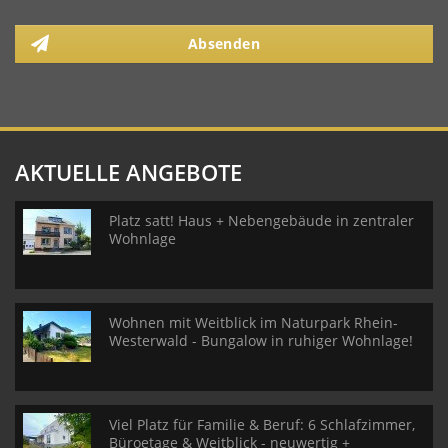
Absenden
AKTUELLE ANGEBOTE
Platz satt! Haus + Nebengebäude in zentraler
Wohnlage
Wohnen mit Weitblick im Naturpark Rhein-
Westerwald - Bungalow in ruhiger Wohnlage!
Viel Platz für Familie & Beruf: 6 Schlafzimmer,
Büroetage & Weitblick - neuwertig +