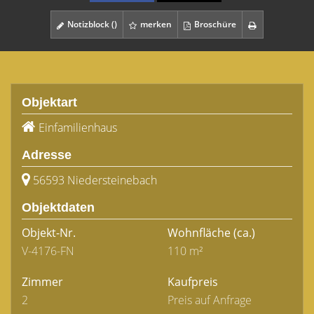
Notizblock (
)
merken
Broschüre
Objektart
Einfamilienhaus
Adresse
56593 Niedersteinebach
Objektdaten
Objekt-Nr.
Wohnfläche
(ca.)
V-4176-FN
110 m²
Zimmer
Kaufpreis
2
Preis auf Anfrage