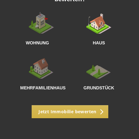
W
<
WOHNUNG
HAUS
g
MEHRFAMILIENHAUS
GRUNDSTÜCK
Jetzt Immobilie bewerten