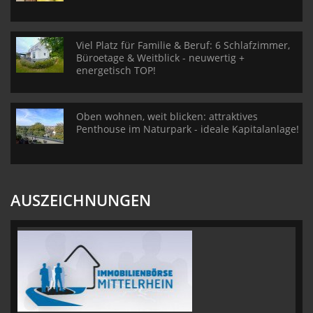
Viel Platz für Familie & Beruf: 6 Schlafzimmer,
Büroetage & Weitblick - neuwertig +
energetisch TOP!
Oben wohnen, weit blicken: attraktives
Penthouse im Naturpark - ideale Kapitalanlage!
AUSZEICHNUNGEN