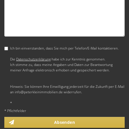
Ich bin einverstanden, dass Sie mich per Telefon/E-Mail kontaktieren.
Die
Datenschutzerklärung
habe ich zur Kenntnis genommen.
Ich stimme zu, dass meine Angaben und Daten zur Beantwortung
meiner Anfrage elektronisch erhoben und gespeichert werden.
Hinweis: Sie können Ihre Einwilligung jederzeit für die Zukunft per E-Mail
an info@peterkleinimmobilien.de widerrufen.
*
* Pflichtfelder
Absenden