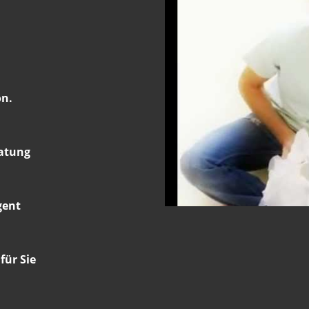
on.
ratung
gent
für Sie