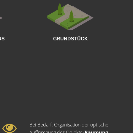
Wie groß
US
GRUNDSTÜCK
Bei Bedarf: Organisation der optische
Auffrischung des Objekts (
Räumung