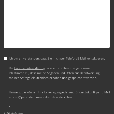
Ich bin einverstanden, dass Sie mich per Telefon/E-Mail kontaktieren.
Die
Datenschutzerklärung
habe ich zur Kenntnis genommen.
Ich stimme zu, dass meine Angaben und Daten zur Beantwortung
meiner Anfrage elektronisch erhoben und gespeichert werden.
Hinweis: Sie können Ihre Einwilligung jederzeit für die Zukunft per E-Mail
an info@peterkleinimmobilien.de widerrufen.
*
* Pflichtfelder