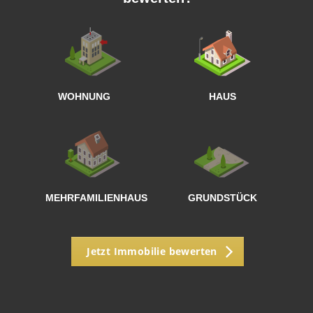
W
<
WOHNUNG
HAUS
g
MEHRFAMILIENHAUS
GRUNDSTÜCK
Jetzt Immobilie bewerten