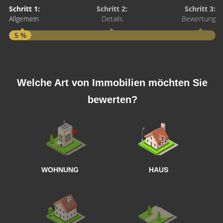
Schritt 1:
Schritt 2:
Schritt 3:
Allgemein
Details
Bewertung
5 %
S
A
Welche Art von Immobilien möchten Sie
bewerten?
W
<
WOHNUNG
HAUS
g