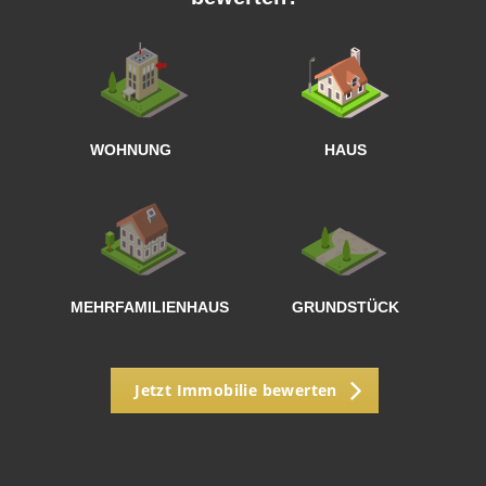
W
<
WOHNUNG
HAUS
g
MEHRFAMILIENHAUS
GRUNDSTÜCK
Jetzt Immobilie bewerten