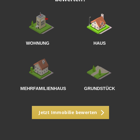
W
<
WOHNUNG
HAUS
g
MEHRFAMILIENHAUS
GRUNDSTÜCK
Jetzt Immobilie bewerten