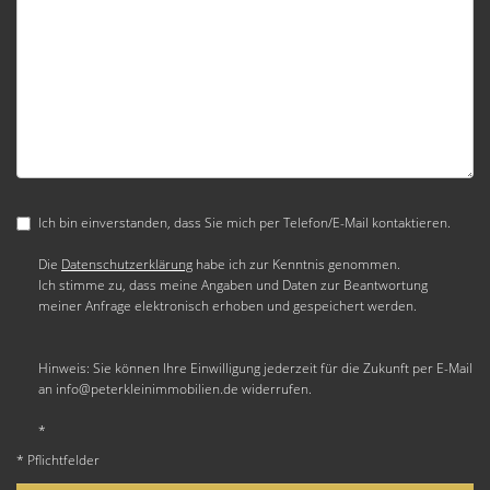
Ich bin einverstanden, dass Sie mich per Telefon/E-Mail kontaktieren.
Die
Datenschutzerklärung
habe ich zur Kenntnis genommen.
Ich stimme zu, dass meine Angaben und Daten zur Beantwortung
meiner Anfrage elektronisch erhoben und gespeichert werden.
Hinweis: Sie können Ihre Einwilligung jederzeit für die Zukunft per E-Mail
an info@peterkleinimmobilien.de widerrufen.
*
* Pflichtfelder