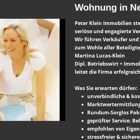
Wohnung in N
Peter Klein Immobilien st
seriöse und engagierte Ve
Wir führen Verkäufer un
zum Wohle aller Beteiligte
Martina Lucas-Klein
Dipl. Betriebswirt + Immo
leitet die Firma erfolgreic
Was Sie erwarten dürfen:
unverbindliche & kos
Marktwertermittlun
Rundum-Sorglos Pak
geprüfter Service: Be
empfohlen von Eige
stressfreier & sicher