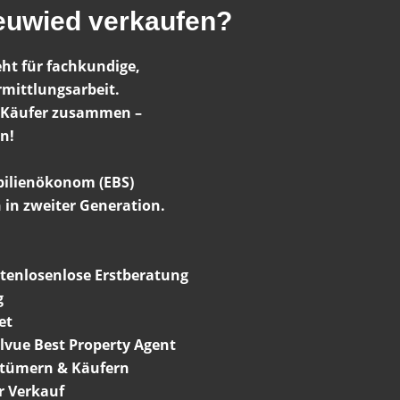
euwied verkaufen?
eht für fachkundige,
rmittlungsarbeit.
d Käufer zusammen –
n!
bilienökonom (EBS)
h in zweiter Generation.
tenlosenlose Erstberatung
g
et
llvue Best Property Agent
ntümern & Käufern
er Verkauf