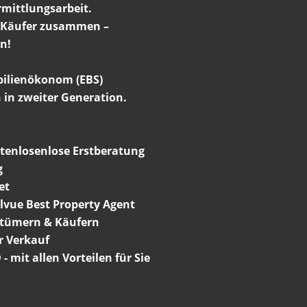
rmittlungsarbeit.
d Käufer zusammen –
n!
bilienökonom (EBS)
h in zweiter Generation.
tenlosenlose Erstberatung
g
et
llvue Best Property Agent
ntümern & Käufern
er Verkauf
- mit allen Vorteilen für Sie