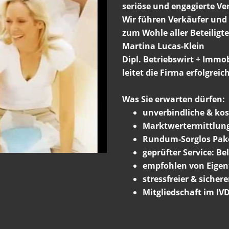
seriöse und engagierte Ve
Wir führen Verkäufer un
zum Wohle aller Beteiligte
Martina Lucas-Klein
Dipl. Betriebswirt + Immo
leitet die Firma erfolgreic
Was Sie erwarten dürfen:
unverbindliche & kos
Marktwertermittlun
Rundum-Sorglos Pak
geprüfter Service: Be
empfohlen von Eige
stressfreier & sicher
Mitgliedschaft im IVD 