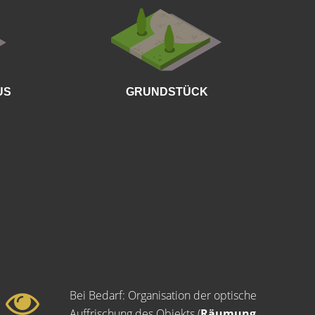
Wie groß
US
GRUNDSTÜCK
Bei Bedarf: Organisation der optische
Auffrischung des Objekts (
Räumung