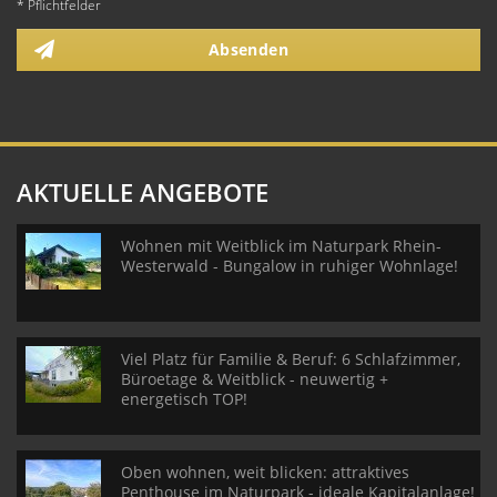
* Pflichtfelder
Absenden
AKTUELLE ANGEBOTE
Wohnen mit Weitblick im Naturpark Rhein-
Westerwald - Bungalow in ruhiger Wohnlage!
Viel Platz für Familie & Beruf: 6 Schlafzimmer,
Büroetage & Weitblick - neuwertig +
energetisch TOP!
Oben wohnen, weit blicken: attraktives
Penthouse im Naturpark - ideale Kapitalanlage!