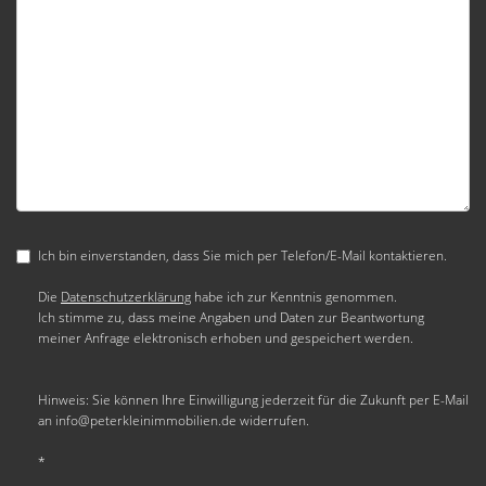
Ich bin einverstanden, dass Sie mich per Telefon/E-Mail kontaktieren.
Die
Datenschutzerklärung
habe ich zur Kenntnis genommen.
Ich stimme zu, dass meine Angaben und Daten zur Beantwortung
meiner Anfrage elektronisch erhoben und gespeichert werden.
Hinweis: Sie können Ihre Einwilligung jederzeit für die Zukunft per E-Mail
an info@peterkleinimmobilien.de widerrufen.
*