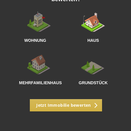
W
<
WOHNUNG
HAUS
g
MEHRFAMILIENHAUS
GRUNDSTÜCK
Jetzt Immobilie bewerten