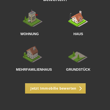
W
<
WOHNUNG
HAUS
g
MEHRFAMILIENHAUS
GRUNDSTÜCK
Jetzt Immobilie bewerten