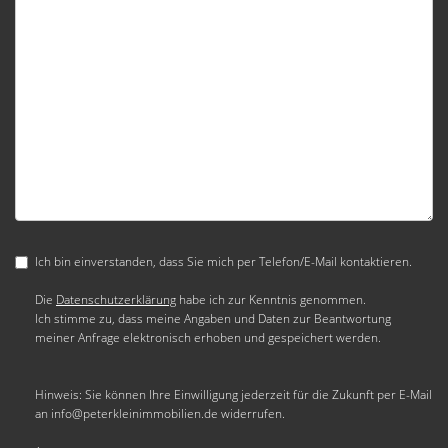
Ich bin einverstanden, dass Sie mich per Telefon/E-Mail kontaktieren.
Die
Datenschutzerklärung
habe ich zur Kenntnis genommen.
Ich stimme zu, dass meine Angaben und Daten zur Beantwortung
meiner Anfrage elektronisch erhoben und gespeichert werden.
Hinweis: Sie können Ihre Einwilligung jederzeit für die Zukunft per E-Mail
an info@peterkleinimmobilien.de widerrufen.