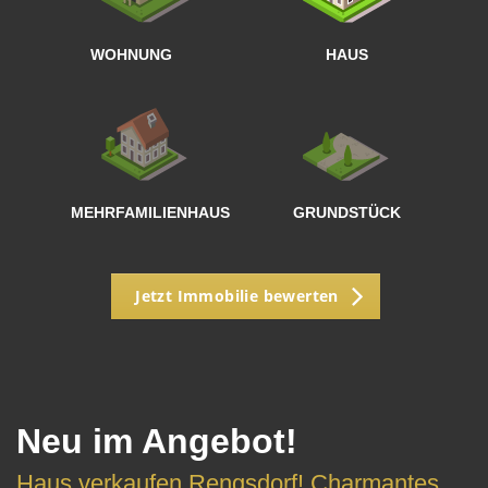
<
WOHNUNG
HAUS
g
MEHRFAMILIENHAUS
GRUNDSTÜCK
Jetzt Immobilie bewerten
Neu im Angebot!
Haus verkaufen Rengsdorf! Charmantes