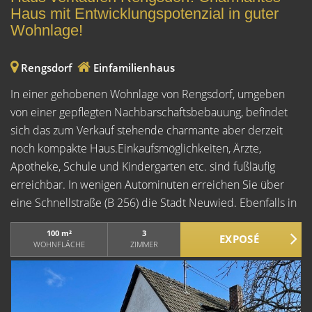
Haus mit Entwicklungspotenzial in guter
Wohnlage!
Rengsdorf
Einfamilienhaus
In einer gehobenen Wohnlage von Rengsdorf, umgeben
von einer gepflegten Nachbarschaftsbebauung, befindet
sich das zum Verkauf stehende charmante aber derzeit
noch kompakte Haus.Einkaufsmöglichkeiten, Ärzte,
Apotheke, Schule und Kindergarten etc. sind fußläufig
erreichbar. In wenigen Autominuten erreichen Sie über
eine Schnellstraße (B 256) die Stadt Neuwied. Ebenfalls in
ca. 8 Minuten die Autobahn A 3, Köln-
100 m²
3
Frankfurt.RAUMAUFTEILUNG:Erdgeschoss:Diele,
WOHNFLÄCHE
ZIMMER
Duschbad, großzügiges Wohnzimmer mit angrenzendem
Esszimmer und Zugang in den Garten,
KücheDachgeschoss:Flur, WC, kleines Zimmer,
Schlafzimmer Kellergeschoss:Heizungsraum, Waschküche,