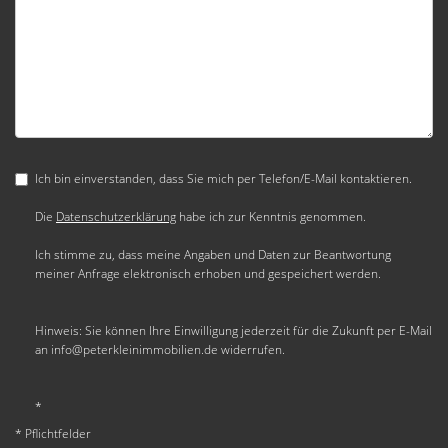
Ich bin einverstanden, dass Sie mich per Telefon/E-Mail kontaktieren.
Die
Datenschutzerklärung
habe ich zur Kenntnis genommen.
Ich stimme zu, dass meine Angaben und Daten zur Beantwortung
meiner Anfrage elektronisch erhoben und gespeichert werden.
Hinweis: Sie können Ihre Einwilligung jederzeit für die Zukunft per E-Mail
an info@peterkleinimmobilien.de widerrufen.
*
* Pflichtfelder