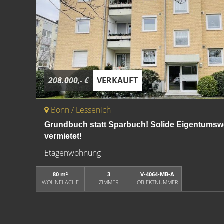
208.000,- €
VERKAUFT
Bonn / Lessenich
Grundbuch statt Sparbuch! Solide Eigentumswo
vermietet!
Etagenwohnung
80 m²
3
V-4064-MB-A
WOHNFLÄCHE
ZIMMER
OBJEKTNUMMER