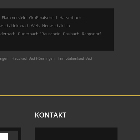
Flammersfeld
Großmaischeid
Harschbach
wied / Heimbach-Weis
Neuwied / Irlich
derbach
Puderbach / Bauscheid
Raubach
Rengsdorf
ingen
Hauskauf Bad Hönningen
Immobilienkauf Bad
KONTAKT