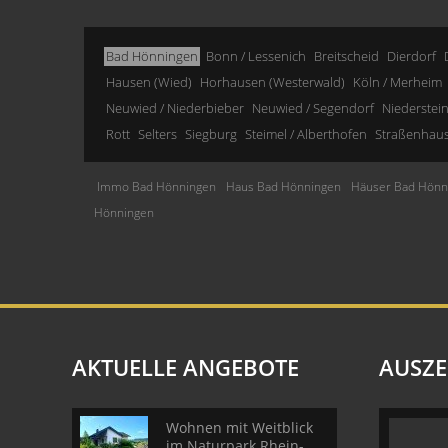
Bad Hönningen
Bonn / Lessenich
Breitscheid
Dierdorf
Hausen (Wied)
Horhausen (Westerwald)
Köln / Merheim
Neuwied / Niederbieber
Neuwied / Segendorf
Niederstei
Rott
Selters
Siegburg
Steimel / Alberthofen
Straßenhau
Immo Bad Hönningen
Haus Bad Hönningen
Häuser Bad Hönn
Hönningen
AKTUELLE ANGEBOTE
AUSZ
Wohnen mit Weitblick
im Naturpark Rhein-