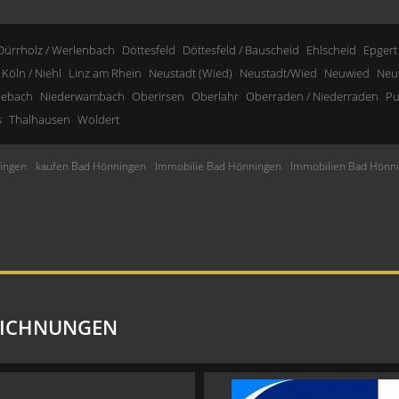
Dürrholz / Werlenbach
Döttesfeld
Döttesfeld / Bauscheid
Ehlscheid
Epgert
Köln / Niehl
Linz am Rhein
Neustadt (Wied)
Neustadt/Wied
Neuwied
Neu
nebach
Niederwambach
Oberirsen
Oberlahr
Oberraden / Niederraden
Pu
s
Thalhausen
Woldert
ingen
kaufen Bad Hönningen
Immobilie Bad Hönningen
Immobilien Bad Hönn
EICHNUNGEN