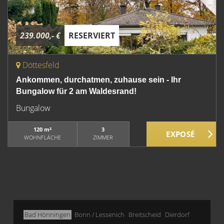
239.000,- €
RESERVIERT
Döttesfeld
Ankommen, durchatmen, zuhause sein - Ihr
Bungalow für 2 am Waldesrand!
Bungalow
120 m²
3
WOHNFLÄCHE
ZIMMER
Bad Hönningen
Bonn / Lessenich
Breitscheid
Dierdorf