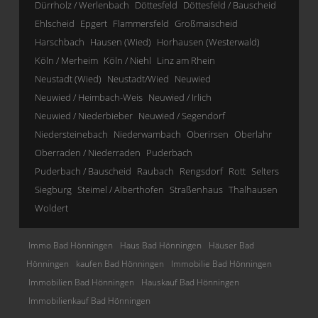
Dürrholz / Werlenbach
Döttesfeld
Döttesfeld / Bauscheid
Ehlscheid
Epgert
Flammersfeld
Großmaischeid
Harschbach
Hausen (Wied)
Horhausen (Westerwald)
Köln / Merheim
Köln / Niehl
Linz am Rhein
Neustadt (Wied)
Neustadt/Wied
Neuwied
Neuwied / Heimbach-Weis
Neuwied / Irlich
Neuwied / Niederbieber
Neuwied / Segendorf
Niedersteinebach
Niederwambach
Oberirsen
Oberlahr
Oberraden / Niederraden
Puderbach
Puderbach / Bauscheid
Raubach
Rengsdorf
Rott
Selters
Siegburg
Steimel / Alberthofen
Straßenhaus
Thalhausen
Woldert
Immo Bad Hönningen
Haus Bad Hönningen
Häuser Bad
Hönningen
kaufen Bad Hönningen
Immobilie Bad Hönningen
Immobilien Bad Hönningen
Hauskauf Bad Hönningen
Immobilienkauf Bad Hönningen