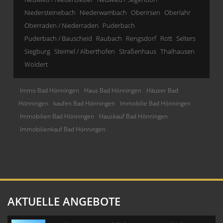
Niedersteinebach
Niederwambach
Oberirsen
Oberlahr
Oberraden / Niederraden
Puderbach
Puderbach / Bauscheid
Raubach
Rengsdorf
Rott
Selters
Siegburg
Steimel / Alberthofen
Straßenhaus
Thalhausen
Woldert
Immo Bad Hönningen
Haus Bad Hönningen
Häuser Bad
Hönningen
kaufen Bad Hönningen
Immobilie Bad Hönningen
Immobilien Bad Hönningen
Hauskauf Bad Hönningen
Immobilienkauf Bad Hönningen
AKTUELLE ANGEBOTE