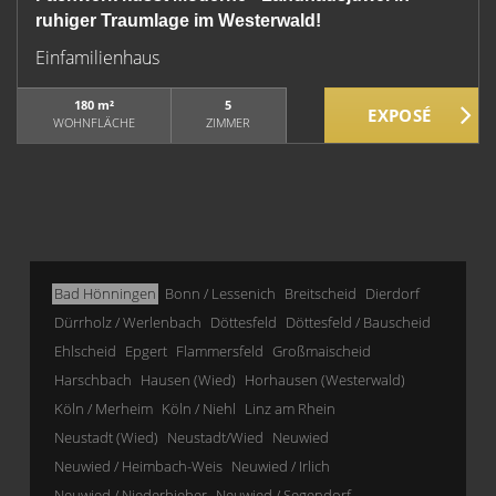
ruhiger Traumlage im Westerwald!
Einfamilienhaus
180 m²
5
WOHNFLÄCHE
ZIMMER
Bad Hönningen
Bonn / Lessenich
Breitscheid
Dierdorf
Dürrholz / Werlenbach
Döttesfeld
Döttesfeld / Bauscheid
Ehlscheid
Epgert
Flammersfeld
Großmaischeid
Harschbach
Hausen (Wied)
Horhausen (Westerwald)
Köln / Merheim
Köln / Niehl
Linz am Rhein
Neustadt (Wied)
Neustadt/Wied
Neuwied
Neuwied / Heimbach-Weis
Neuwied / Irlich
Neuwied / Niederbieber
Neuwied / Segendorf