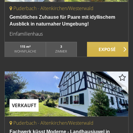
Puderbach - Altenkirchen/Westerwald
Gemütliches Zuhause für Paare mit idyllischem
Ausblick in naturnaher Umgebung!
Einfamilienhaus
115 m²
3
WOHNFLÄCHE
ZIMMER
VERKAUFT
Puderbach - Altenkirchen/Westerwald
Fachwerk küsst Moderne - Landhausjuwel in