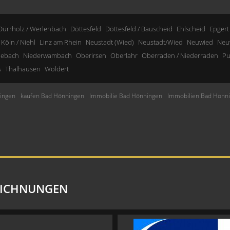
Dürrholz / Werlenbach
Döttesfeld
Döttesfeld / Bauscheid
Ehlscheid
Epgert
Köln / Niehl
Linz am Rhein
Neustadt (Wied)
Neustadt/Wied
Neuwied
Neu
nebach
Niederwambach
Oberirsen
Oberlahr
Oberraden / Niederraden
Pu
s
Thalhausen
Woldert
ingen
kaufen Bad Hönningen
Immobilie Bad Hönningen
Immobilien Bad Hönn
EICHNUNGEN