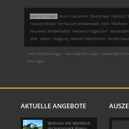
Bad Hönningen
Bonn / Lessenich
Breitscheid
Dierdorf
Hausen (Wied)
Horhausen (Westerwald)
Köln / Merheim
Neuwied / Niederbieber
Neuwied / Segendorf
Niederstei
Rott
Selters
Siegburg
Steimel / Alberthofen
Straßenhau
Immo Bad Hönningen
Haus Bad Hönningen
Häuser Bad Hönn
Hönningen
AKTUELLE ANGEBOTE
AUSZ
Wohnen mit Weitblick
im Naturpark Rhein-