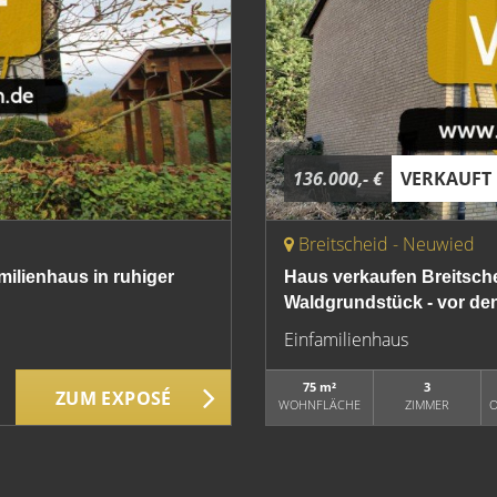
136.000,- €
VERKAUFT
Breitscheid - Neuwied
milienhaus in ruhiger
Haus verkaufen Breitsc
Waldgrundstück - vor de
Einfamilienhaus
75 m²
3
ZUM EXPOSÉ
WOHNFLÄCHE
ZIMMER
O