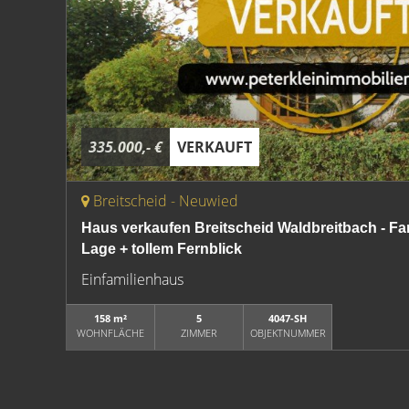
335.000,- €
VERKAUFT
Breitscheid - Neuwied
Haus verkaufen Breitscheid Waldbreitbach - Fa
Lage + tollem Fernblick
Einfamilienhaus
158 m²
5
4047-SH
WOHNFLÄCHE
ZIMMER
OBJEKTNUMMER