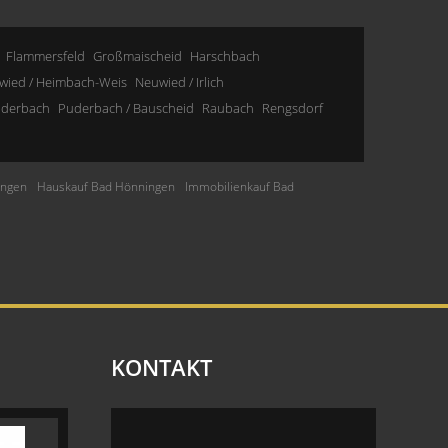
Flammersfeld
Großmaischeid
Harschbach
wied / Heimbach-Weis
Neuwied / Irlich
derbach
Puderbach / Bauscheid
Raubach
Rengsdorf
ingen
Hauskauf Bad Hönningen
Immobilienkauf Bad
KONTAKT