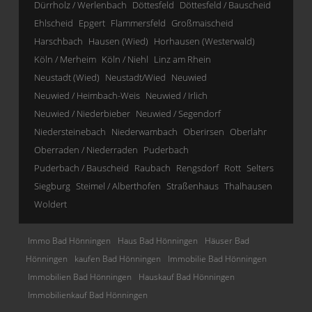
Dürrholz / Werlenbach
Döttesfeld
Döttesfeld / Bauscheid
Ehlscheid
Epgert
Flammersfeld
Großmaischeid
Harschbach
Hausen (Wied)
Horhausen (Westerwald)
Köln / Merheim
Köln / Niehl
Linz am Rhein
Neustadt (Wied)
Neustadt/Wied
Neuwied
Neuwied / Heimbach-Weis
Neuwied / Irlich
Neuwied / Niederbieber
Neuwied / Segendorf
Niedersteinebach
Niederwambach
Oberirsen
Oberlahr
Oberraden / Niederraden
Puderbach
Puderbach / Bauscheid
Raubach
Rengsdorf
Rott
Selters
Siegburg
Steimel / Alberthofen
Straßenhaus
Thalhausen
Woldert
Immo Bad Hönningen
Haus Bad Hönningen
Häuser Bad
Hönningen
kaufen Bad Hönningen
Immobilie Bad Hönningen
Immobilien Bad Hönningen
Hauskauf Bad Hönningen
Immobilienkauf Bad Hönningen