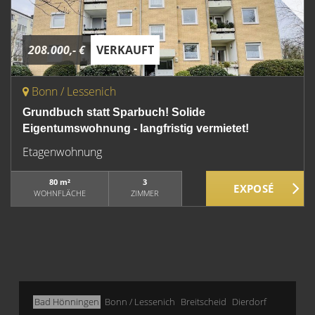
208.000,- €
VERKAUFT
Bonn / Lessenich
Grundbuch statt Sparbuch! Solide
Eigentumswohnung - langfristig vermietet!
Etagenwohnung
80 m²
3
WOHNFLÄCHE
ZIMMER
Bad Hönningen
Bonn / Lessenich
Breitscheid
Dierdorf