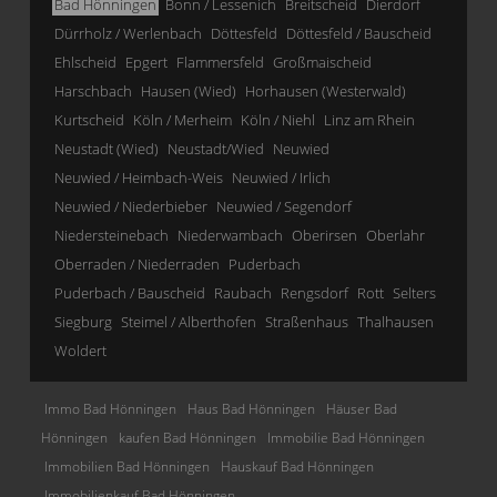
Bad Hönningen
Bonn / Lessenich
Breitscheid
Dierdorf
Dürrholz / Werlenbach
Döttesfeld
Döttesfeld / Bauscheid
Ehlscheid
Epgert
Flammersfeld
Großmaischeid
Harschbach
Hausen (Wied)
Horhausen (Westerwald)
Kurtscheid
Köln / Merheim
Köln / Niehl
Linz am Rhein
Neustadt (Wied)
Neustadt/Wied
Neuwied
Neuwied / Heimbach-Weis
Neuwied / Irlich
Neuwied / Niederbieber
Neuwied / Segendorf
Niedersteinebach
Niederwambach
Oberirsen
Oberlahr
Oberraden / Niederraden
Puderbach
Puderbach / Bauscheid
Raubach
Rengsdorf
Rott
Selters
Siegburg
Steimel / Alberthofen
Straßenhaus
Thalhausen
Woldert
Immo Bad Hönningen
Haus Bad Hönningen
Häuser Bad
Hönningen
kaufen Bad Hönningen
Immobilie Bad Hönningen
Immobilien Bad Hönningen
Hauskauf Bad Hönningen
Immobilienkauf Bad Hönningen