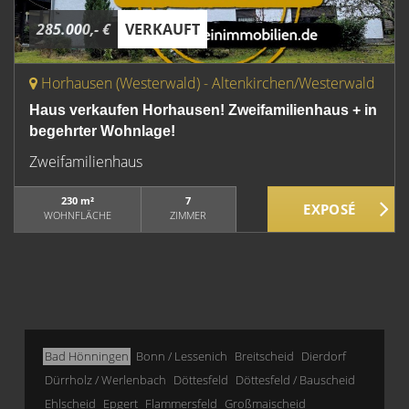
285.000,- €
VERKAUFT
Horhausen (Westerwald) - Altenkirchen/Westerwald
Haus verkaufen Horhausen! Zweifamilienhaus + in
begehrter Wohnlage!
Zweifamilienhaus
230 m²
7
WOHNFLÄCHE
ZIMMER
Bad Hönningen
Bonn / Lessenich
Breitscheid
Dierdorf
Dürrholz / Werlenbach
Döttesfeld
Döttesfeld / Bauscheid
Ehlscheid
Epgert
Flammersfeld
Großmaischeid