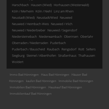
Harschbach
Hausen (Wied)
Horhausen (Westerwald)
Köln / Merheim
Köln / Niehl
Linz am Rhein
Neustadt (Wied)
Neustadt/Wied
Neuwied
Neuwied / Heimbach-Weis
Neuwied / Irlich
Neuwied / Niederbieber
Neuwied / Segendorf
Niedersteinebach
Niederwambach
Oberirsen
Oberlahr
Oberraden / Niederraden
Puderbach
Puderbach / Bauscheid
Raubach
Rengsdorf
Rott
Selters
Siegburg
Steimel / Alberthofen
Straßenhaus
Thalhausen
Woldert
Immo Bad Hönningen
Haus Bad Hönningen
Häuser Bad
Hönningen
kaufen Bad Hönningen
Immobilie Bad Hönningen
Immobilien Bad Hönningen
Hauskauf Bad Hönningen
Immobilienkauf Bad Hönningen