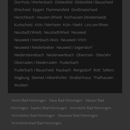
Dürrholz / Werlenbach
Döttesfeld
Döttesfeld / Bauscheid
Ehlscheid
Epgert
Flammersfeld
Großmaischeid
Harschbach
Hausen (Wied)
Horhausen (Westerwald)
Kurtscheid
Köln / Merheim
Köln / Niehl
Linz am Rhein
Neustadt (Wied)
Neustadt/Wied
Neuwied
Neuwied / Heimbach-Weis
Neuwied / Irlich
Neuwied / Niederbieber
Neuwied / Segendorf
Niedersteinebach
Niederwambach
Oberirsen
Oberlahr
Oberraden / Niederraden
Puderbach
Puderbach / Bauscheid
Raubach
Rengsdorf
Rott
Selters
Siegburg
Steimel / Alberthofen
Straßenhaus
Thalhausen
Woldert
Immo Bad Hönningen
Haus Bad Hönningen
Häuser Bad
Hönningen
kaufen Bad Hönningen
Immobilie Bad Hönningen
Immobilien Bad Hönningen
Hauskauf Bad Hönningen
Immobilienkauf Bad Hönningen