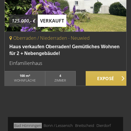
125.000,- €
VERKAUFT
Oberraden / Niederraden - Neuwied
Haus verkaufen Oberraden! Gemütliches Wohnen
für 2 + Nebengebäude!
Einfamilienhaus
100 m²
4
WOHNFLÄCHE
ZIMMER
Bad Hönningen
Bonn / Lessenich
Breitscheid
Dierdorf