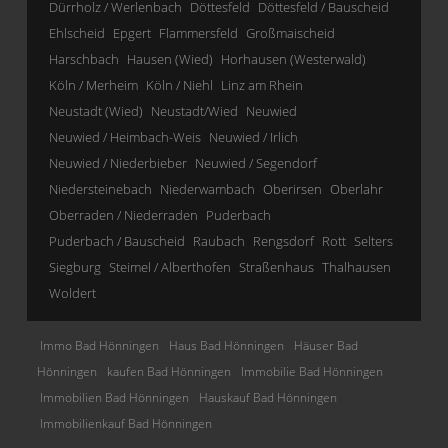
Dürrholz / Werlenbach
Döttesfeld
Döttesfeld / Bauscheid
Ehlscheid
Epgert
Flammersfeld
Großmaischeid
Harschbach
Hausen (Wied)
Horhausen (Westerwald)
Köln / Merheim
Köln / Niehl
Linz am Rhein
Neustadt (Wied)
Neustadt/Wied
Neuwied
Neuwied / Heimbach-Weis
Neuwied / Irlich
Neuwied / Niederbieber
Neuwied / Segendorf
Niedersteinebach
Niederwambach
Oberirsen
Oberlahr
Oberraden / Niederraden
Puderbach
Puderbach / Bauscheid
Raubach
Rengsdorf
Rott
Selters
Siegburg
Steimel / Alberthofen
Straßenhaus
Thalhausen
Woldert
Immo Bad Hönningen
Haus Bad Hönningen
Häuser Bad
Hönningen
kaufen Bad Hönningen
Immobilie Bad Hönningen
Immobilien Bad Hönningen
Hauskauf Bad Hönningen
Immobilienkauf Bad Hönningen