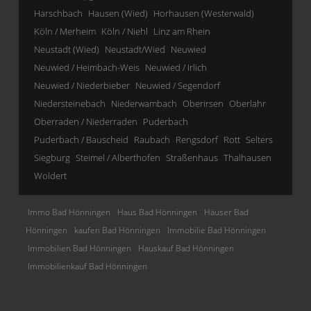
Harschbach
Hausen (Wied)
Horhausen (Westerwald)
Köln / Merheim
Köln / Niehl
Linz am Rhein
Neustadt (Wied)
Neustadt/Wied
Neuwied
Neuwied / Heimbach-Weis
Neuwied / Irlich
Neuwied / Niederbieber
Neuwied / Segendorf
Niedersteinebach
Niederwambach
Oberirsen
Oberlahr
Oberraden / Niederraden
Puderbach
Puderbach / Bauscheid
Raubach
Rengsdorf
Rott
Selters
Siegburg
Steimel / Alberthofen
Straßenhaus
Thalhausen
Woldert
Immo Bad Hönningen
Haus Bad Hönningen
Häuser Bad
Hönningen
kaufen Bad Hönningen
Immobilie Bad Hönningen
Immobilien Bad Hönningen
Hauskauf Bad Hönningen
Immobilienkauf Bad Hönningen