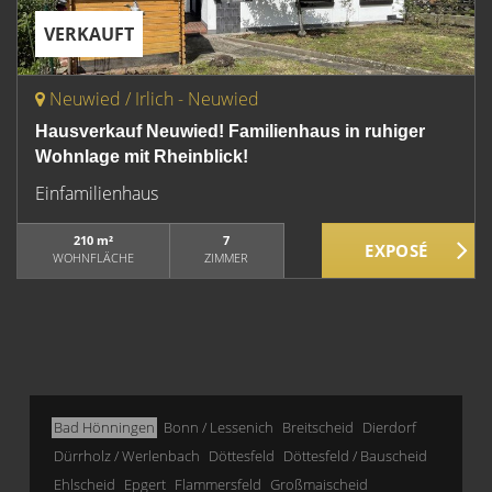
VERKAUFT
Neuwied / Irlich - Neuwied
Hausverkauf Neuwied! Familienhaus in ruhiger
Wohnlage mit Rheinblick!
Einfamilienhaus
210 m²
7
WOHNFLÄCHE
ZIMMER
Bad Hönningen
Bonn / Lessenich
Breitscheid
Dierdorf
Dürrholz / Werlenbach
Döttesfeld
Döttesfeld / Bauscheid
Ehlscheid
Epgert
Flammersfeld
Großmaischeid