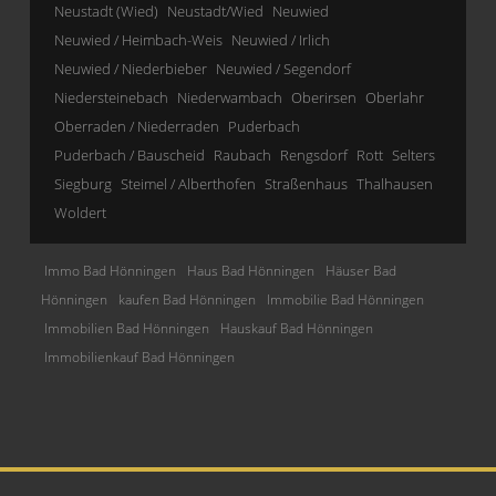
Neustadt (Wied)
Neustadt/Wied
Neuwied
Neuwied / Heimbach-Weis
Neuwied / Irlich
Neuwied / Niederbieber
Neuwied / Segendorf
Niedersteinebach
Niederwambach
Oberirsen
Oberlahr
Oberraden / Niederraden
Puderbach
Puderbach / Bauscheid
Raubach
Rengsdorf
Rott
Selters
Siegburg
Steimel / Alberthofen
Straßenhaus
Thalhausen
Woldert
Immo Bad Hönningen
Haus Bad Hönningen
Häuser Bad
Hönningen
kaufen Bad Hönningen
Immobilie Bad Hönningen
Immobilien Bad Hönningen
Hauskauf Bad Hönningen
Immobilienkauf Bad Hönningen