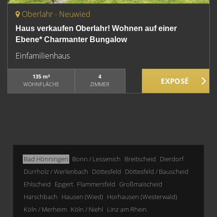
Oberlahr - Neuwied
Haus verkaufen Oberlahr! Wohnen auf einer
Ebene* Charmanter Bungalow
Einfamilienhaus
135 m²
4
WOHNFLÄCHE
ZIMMER
Bad Hönningen
Bonn / Lessenich
Breitscheid
Dierdorf
Dürrholz / Werlenbach
Döttesfeld
Döttesfeld / Bauscheid
Ehlscheid
Epgert
Flammersfeld
Großmaischeid
Harschbach
Hausen (Wied)
Horhausen (Westerwald)
Köln / Merheim
Köln / Niehl
Linz am Rhein