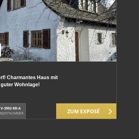
rf! Charmantes Haus mit
 guter Wohnlage!
V-3992-RR-A
ZUM EXPOSÉ
BJEKTNUMMER