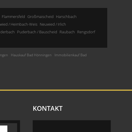
Flammersfeld
Großmaischeid
Harschbach
wied / Heimbach-Weis
Neuwied / Irlich
derbach
Puderbach / Bauscheid
Raubach
Rengsdorf
ingen
Hauskauf Bad Hönningen
Immobilienkauf Bad
KONTAKT