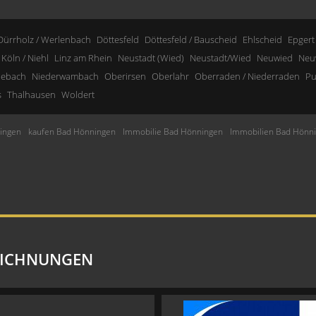
Dürrholz / Werlenbach
Döttesfeld
Döttesfeld / Bauscheid
Ehlscheid
Epgert
Köln / Niehl
Linz am Rhein
Neustadt (Wied)
Neustadt/Wied
Neuwied
Neu
nebach
Niederwambach
Oberirsen
Oberlahr
Oberraden / Niederraden
Pu
s
Thalhausen
Woldert
ingen
kaufen Bad Hönningen
Immobilie Bad Hönningen
Immobilien Bad Hönn
EICHNUNGEN