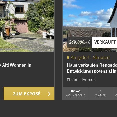
249.000,- €
VERKAUFT
Rengsdorf - Neuwied
+ Alt! Wohnen in
Haus verkaufen Rengsdo
Entwicklungspotenzial in
Einfamilienhaus
100 m²
3
ZUM EXPOSÉ
WOHNFLÄCHE
ZIMMER
O