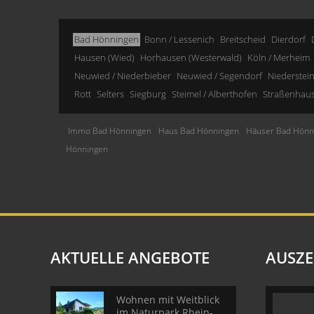
Bad Hönningen
Bonn / Lessenich
Breitscheid
Dierdorf
Hausen (Wied)
Horhausen (Westerwald)
Köln / Merheim
Neuwied / Niederbieber
Neuwied / Segendorf
Niederstei
Rott
Selters
Siegburg
Steimel / Alberthofen
Straßenhau
Immo Bad Hönningen
Haus Bad Hönningen
Häuser Bad Hönn
Hönningen
AKTUELLE ANGEBOTE
AUSZ
Wohnen mit Weitblick
im Naturpark Rhein-