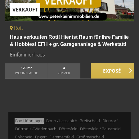
VERKAUFT
Rott
Haus verkaufen Rott! Hier ist Raum für Ihre Familie
& Hobbies! EFH + gr. Garagenanlage & Werkstatt!
Einfamilienhaus
120 m²
4
WOHNFLÄCHE
ZIMMER
Bad Hönningen
Bonn / Lessenich
Breitscheid
Dierdorf
Dürrholz / Werlenbach
Döttesfeld
Döttesfeld / Bauscheid
Ehlscheid
Epgert
Flammersfeld
Großmaischeid