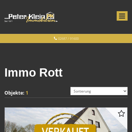
02687 / 91600
Immo Rott
Objekte:
1