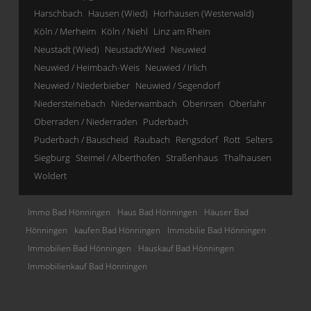
Harschbach
Hausen (Wied)
Horhausen (Westerwald)
Köln / Merheim
Köln / Niehl
Linz am Rhein
Neustadt (Wied)
Neustadt/Wied
Neuwied
Neuwied / Heimbach-Weis
Neuwied / Irlich
Neuwied / Niederbieber
Neuwied / Segendorf
Niedersteinebach
Niederwambach
Oberirsen
Oberlahr
Oberraden / Niederraden
Puderbach
Puderbach / Bauscheid
Raubach
Rengsdorf
Rott
Selters
Siegburg
Steimel / Alberthofen
Straßenhaus
Thalhausen
Woldert
Immo Bad Hönningen
Haus Bad Hönningen
Häuser Bad
Hönningen
kaufen Bad Hönningen
Immobilie Bad Hönningen
Immobilien Bad Hönningen
Hauskauf Bad Hönningen
Immobilienkauf Bad Hönningen