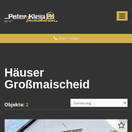
02687 / 91600
Häuser
Großmaischeid
Objekte:
2