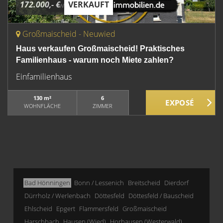
172.000,- €
VERKAUFT
Großmaischeid - Neuwied
Haus verkaufen Großmaischeid! Praktisches
Familienhaus - warum noch Miete zahlen?
Einfamilienhaus
130 m²
6
WOHNFLÄCHE
ZIMMER
Bad Hönningen
Bonn / Lessenich
Breitscheid
Dierdorf
Dürrholz / Werlenbach
Döttesfeld
Döttesfeld / Bauscheid
Ehlscheid
Epgert
Flammersfeld
Großmaischeid
Harschbach
Hausen (Wied)
Horhausen (Westerwald)