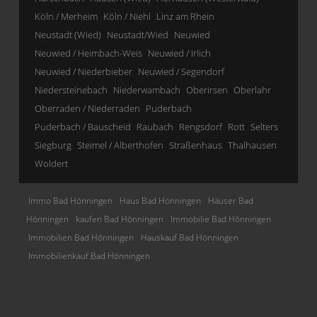
Köln / Merheim
Köln / Niehl
Linz am Rhein
Neustadt (Wied)
Neustadt/Wied
Neuwied
Neuwied / Heimbach-Weis
Neuwied / Irlich
Neuwied / Niederbieber
Neuwied / Segendorf
Niedersteinebach
Niederwambach
Oberirsen
Oberlahr
Oberraden / Niederraden
Puderbach
Puderbach / Bauscheid
Raubach
Rengsdorf
Rott
Selters
Siegburg
Steimel / Alberthofen
Straßenhaus
Thalhausen
Woldert
Immo Bad Hönningen
Haus Bad Hönningen
Häuser Bad
Hönningen
kaufen Bad Hönningen
Immobilie Bad Hönningen
Immobilien Bad Hönningen
Hauskauf Bad Hönningen
Immobilienkauf Bad Hönningen